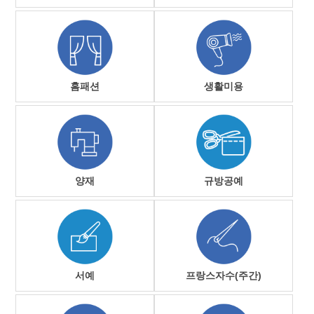
홈패션
생활미용
양재
규방공예
서예
프랑스자수(주간)