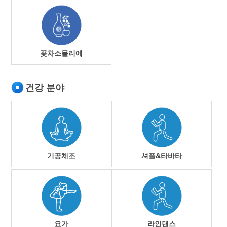
꽃차소믈리에
건강 분야
기공체조
셔플&타바타
요가
라인댄스