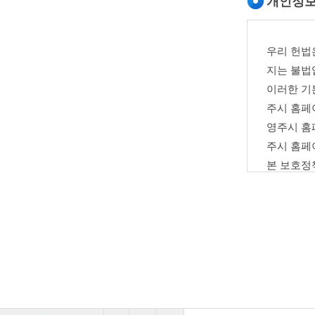
개인정
D. 해지 
3. 효
우리 헌법
가. 이 
나. 시청
지는 불법
이러한 기
4. 준용
주시 홈페
이 약관에 명시
영주시 홈
신 윤리강령, 
주시 홈페
본 보호정
제2장 서비
5. 이
1. 개인정
이용계약은 이용
영주시 홈페이지
영주시 홈페이지
6. 이용
비스를 선택적으
이용신청은 인터
7. 이
2. 수집하
가. 회원
영주시 홈페이지