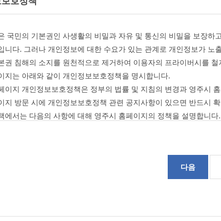
보보호정책
: 이용자 ID의 사용중지
력의 발생과 변경
은 국민의 기본권인 사생활의 비밀과 자유 및 통신의 비밀을 보장하고
약관의 내용은 영주시청 홈페이지 화면에 게시하거나 기타의 방법으로 공
에서는 이 약관을 변경할 수 있으며, 변경된 약관은 이용자에게 공지함으
입니다. 그러나 개인정보에 대한 수요가 있는 관계로 개인정보가 노출
본권 침해의 소지를 원천적으로 제거하여 이용자의 프라이버시를 철
규정
이지는 아래와 같이 개인정보보호정책을 명시합니다.
되지 않은 사항은 전기통신기본법, 전기통신사업법, 정보통신망 이용촉진
페이지 개인정보보호정책은 정부의 법률 및 지침의 변경과 영주시 홈
프로그램 보호법 등 기타 관련법령의 규정에 따릅니다.
이지 방문 시에 개인정보보호정책 관련 공지사항이 있으면 반드시 
책에서는 다음의 사항에 대해 영주시 홈페이지의 정책을 설명합니다.
스 이용계약
용계약의 성립
보의 수집목적 및 이용
자의 이용신청에 대한 시청의 승낙과 이용자의 약관 내용에 대한 동의로
에서 귀하의 개인정보를 수집하는 목적은 영주시 홈페이지를 통하여 귀
는 행정정보를 비롯한 각종 컨텐츠를 무료로 서비스하고 있으며, 여러분
다음
 신청
로 제공할 수 있습니다.
넷을 통하여 실명확인 후 시청에서 제공하는 가입신청서에 기록하여 신청
용신청의 승낙
는 개인정보 항목 및 수집방법
이 신청서의 모든 사항을 정확히 기재하여 이용신청 하였을 경우에 승낙합
는 최초 가입시 서비스 제공을 위해 필수적인 최소의 개인정보를 받고 있