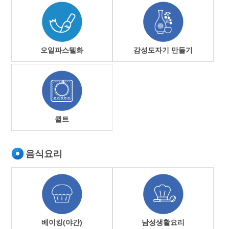
오일파스텔화
감성도자기 만들기
퀼트
음식요리
베이킹(야간)
남성생활요리