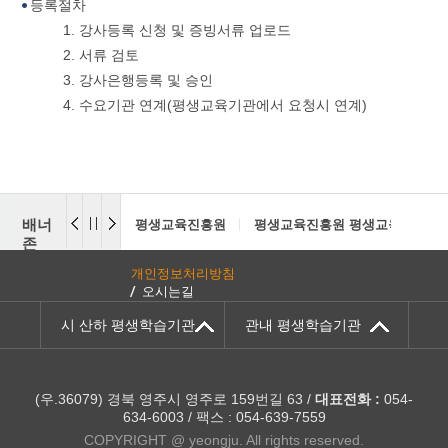
등록절차
1. 강사등록 신청 및 증빙서류 업로드
2. 서류 검토
3. 강사은행등록 및 승인
4. 수요기관 연계(평생교육기관에서 요청시 연계)
배너
평생교육진흥원
평생교육진흥원 평생교육센터
존
개인정보처리방침
오시는길
시 산하 평생학습기관
관내 평생학습기관
(우.36079) 경북 영주시 영주로 159번길 63 /
대표전화 :
054-
634-6003 / 팩스 : 054-639-7559
COPYRIGHT @ yeongju. All rights reserved.