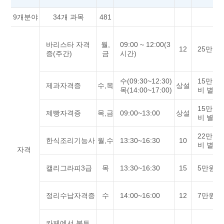
9개분야
34개 과목
481
바리스타 자격
월,
09:00 ~ 12:00(3
12
25만원
증(주간)
금
시간)
수(09:30~12:30)
15만원
제과자격증
수,목
상설
목(14:00~17:00)
비 별도)
15만원
제빵자격증
목,금
09:00~13:00
상설
비 별도)
22만원
한식조리기능사
월,수
13:30~16:30
10
비 별도)
자격
캘리그라피3급
목
13:30~16:30
15
5만원
정리수납자격증
수
14:00~16:00
12
7만원
카페에서 북토