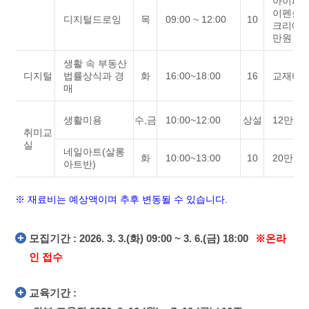
아이패트
이펜슬,
디지털드로잉
목
09:00 ~ 12:00
10
크리에이
만원 어
생활 속 부동산
디지털
법률상식과 경
화
16:00~18:00
16
교재비 
매
생활미용
수,금
10:00~12:00
상설
12만원
취미교
실
네일아트(살롱
화
10:00~13:00
10
20만원
아트반)
※ 재료비는 예상액이며 추후 변동될 수 있습니다.
모집기간 : 2026. 3. 3.(화) 09:00 ~ 3. 6.(금) 18:00
※온라
인 접수
교육기간 :