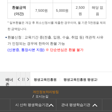
환불금액
2,500
해당 없
7,500원
5,000원
(야간)
원
음
* 일부환불은 개강 후 취소신청서를 제출한 경우이며, 월 기준 5천원을 제외
한 금액입니다.
환불신청 : 교육기간 중(전출, 입원, 수술, 취업 등) 객관적 사유
가 인정되는 경우에 한하여 환불 가능
(신분증, 통장사본 지참)
※ 단순변심은 환불 불가
배너
평생교육진흥원
평생교육진흥원 평생교육센터
영주시
존
개인정보처리방침
오시는길
시 산하 평생학습기관
관내 평생학습기관