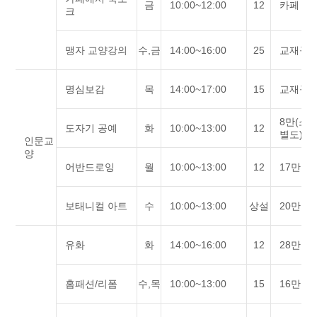
금
10:00~12:00
12
카페 음
크
맹자 교양강의
수,금
14:00~16:00
25
교재구
명심보감
목
14:00~17:00
15
교재구
8만(소
도자기 공예
화
10:00~13:00
12
별도)
인문교
양
어반드로잉
월
10:00~13:00
12
17만원
보태니컬 아트
수
10:00~13:00
상설
20만원
유화
화
14:00~16:00
12
28만원
홈패션/리폼
수,목
10:00~13:00
15
16만원