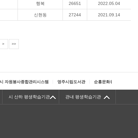
행복
26651
2022.05.04
신현동
27244
2021.09.14
>
>>
시 자원봉사종합관리시스템
영주시립도서관
순흥문화유적권
정
시 산하 평생학습기관
관내 평생학습기관