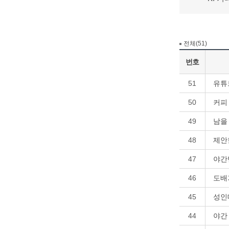
전체(51)
번호
51
유튜
50
커피
49
남을
48
제안
47
야간
46
도배
45
성인
44
야간