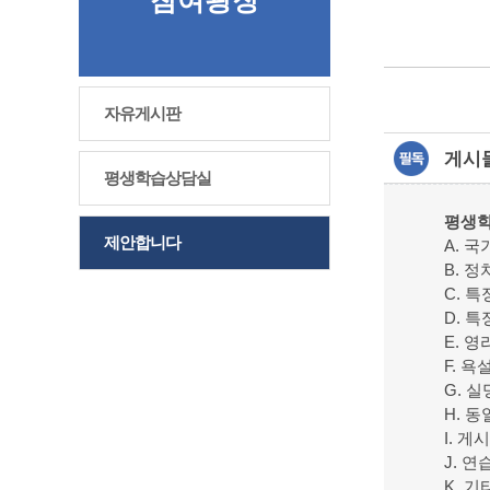
참여광장
자유게시판
게시
평생학습상담실
평생학
제안합니다
A. 
B. 
C. 
D. 
E. 
F. 
G. 
H. 
I. 
J. 
K. 