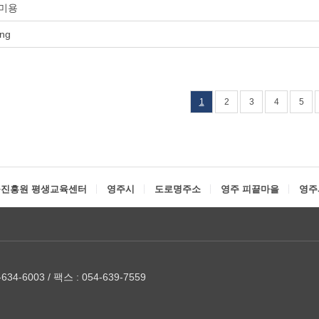
미용
ong
1
2
3
4
5
진흥원 평생교육센터
영주시
도로명주소
영주 피끝마을
영주
634-6003 / 팩스 : 054-639-7559