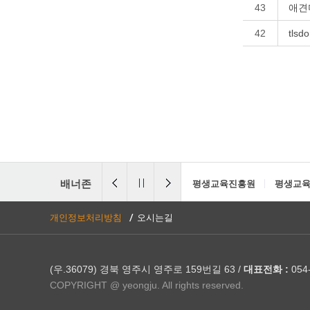
43
애견
42
tlsd
배너존
평생교육진흥원
평생교육
개인정보처리방침
오시는길
(우.36079) 경북 영주시 영주로 159번길 63 /
대표전화 :
054-
COPYRIGHT @ yeongju. All rights reserved.