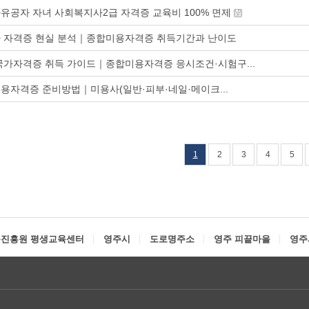
유공자 자녀 사회복지사2급 자격증 교육비 100% 면제
 자격증 현실 분석｜종합미용자격증 취득기간과 난이도
국가자격증 취득 가이드｜종합미용자격증 응시조건·시험구...
용자격증 준비방법｜미용사(일반·피부·네일·메이크...
1
2
3
4
5
진흥원 평생교육센터
영주시
도로명주소
영주 피끝마을
영주