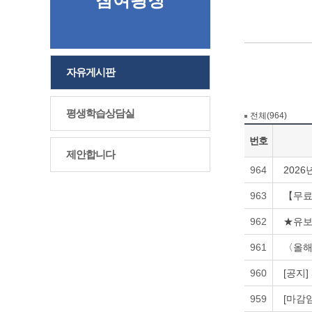
참여광장
자유게시판
평생학습상담실
전체(964)
번호
제안합니다
964
202
963
【무료
962
★유보
961
〈올해
960
[공지
959
[마감