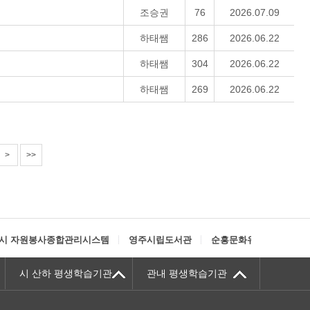
조승권
76
2026.07.09
하태쌤
286
2026.06.22
하태쌤
304
2026.06.22
하태쌤
269
2026.06.22
>
>>
시 자원봉사종합관리시스템
영주시립도서관
순흥문화유적권
정보
시 산하 평생학습기관
관내 평생학습기관