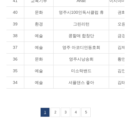
41
교육기부
Anac
이시야마스
40
문화
영주시100인독서클럽 휴
권화빈
39
환경
그린리턴
오윤민
38
예술
콩할매 합창단
금경애
37
예술
영주 아코디언동호회
김제석
36
문화
영주시낭송회
황연숙
35
예술
미소락밴드
김인욱
34
예술
셔플댄스 좋아
김태한
1
2
3
4
5