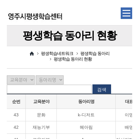
평생학습 동아리 현황
평생학습네트워크
평생학습 동아리
평생학습 동아리 현황
검색
순번
교육분야
동아리명
대표자
43
문화
k-디저트
이명자
42
재능기부
헤아림
배명진