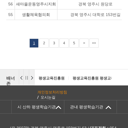
56
새마을운동영주시지회
경북 영주시 원당로
55
생활체육협의회
경북 영주시 대학로 153번길
1
2
3
4
5
>
>>
배너
평생교육진흥원
평생교육진흥원 평생교육센터
존
개인정보처리방침
오시는길
시 산하 평생학습기관
관내 평생학습기관