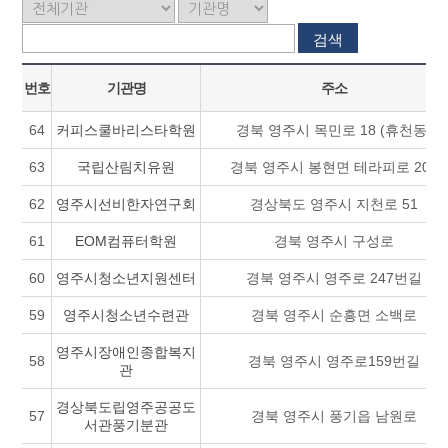
검색
번호
기관명
주소
64
커피스쿨바리스타학원
경북 영주시 목민로 18 (휴천동)
63
국립산림치유원
경북 영주시 봉현면 테라피로 209
62
영주시선비한자연구회
경상북도 영주시 지천로 51
61
EOM컴퓨터학원
경북 영주시 구성로
60
영주시청소년지원센터
경북 영주시 영주로 247번길
59
영주시청소년수련관
경북 영주시 순흥면 소백로
영주시장애인종합복지
58
경북 영주시 영주로159번길
관
경상북도립영주공공도
57
경북 영주시 풍기읍 남원로
서관풍기분관