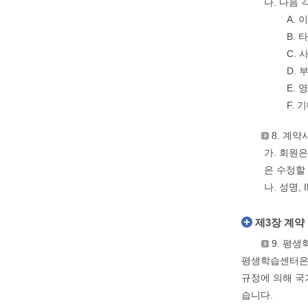
나. 다음
A.
B.
C.
D.
E.
F.
8. 계약
가. 회원
은 수정할
나. 성명
제3장 계약
9. 평
평생학습센터은 
규정에 의해 국
습니다.