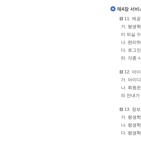
제4장 서비
11. 제
가. 평생학
이 되실 수
나. 편리
다. 로그
라. 각종
12. 아
가. 아이
나. 회원
의 안내가
13. 정
가. 평생
나. 평생
다. 평생