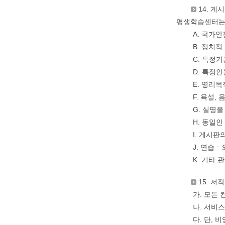
14. 게
평생학습센터는 
A. 국가
B. 정치
C. 특정
D. 특정
E. 영리
F. 욕설,
G. 실명
H. 동일
I. 게시
J. 연습
K. 기타
15. 저
가. 모든
나. 서비
다. 단,