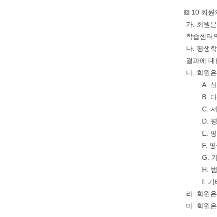
10 회원
가. 회원
학습센터의
나. 평생
결과에 대
다. 회원
A.
B.
C.
D.
E.
F.
G.
H.
I.
라. 회원
마. 회원