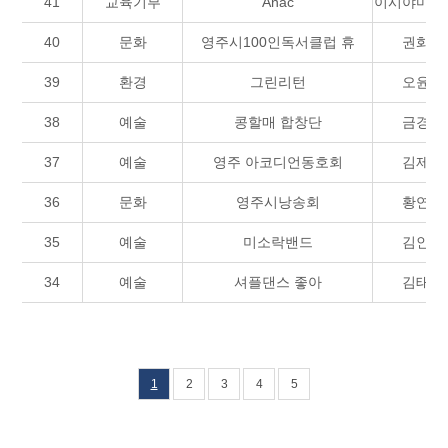
41
교육기부
Anac
이시야마스
40
문화
영주시100인독서클럽 휴
권화빈
39
환경
그린리턴
오윤민
38
예술
콩할매 합창단
금경애
37
예술
영주 아코디언동호회
김제석
36
문화
영주시낭송회
황연숙
35
예술
미소락밴드
김인욱
34
예술
셔플댄스 좋아
김태한
1
2
3
4
5