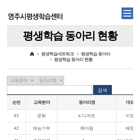
평생학습 동아리 현황
평생학습네트워크
평생학습 동아리
평생학습 동아리 현황
검색
순번
교육분야
동아리명
대표자
43
문화
k-디저트
이명자
42
재능기부
헤아림
배명진