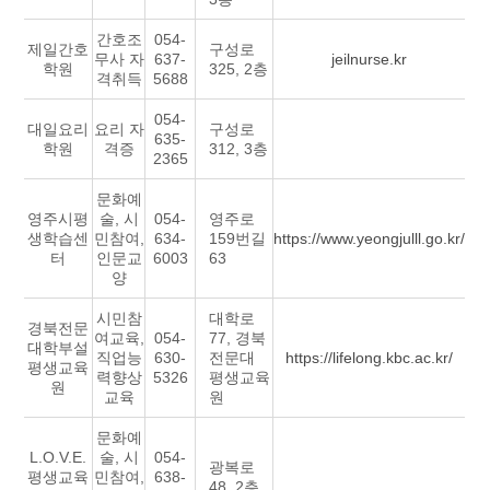
간호조
054-
제일간호
구성로
무사 자
637-
jeilnurse.kr
학원
325, 2층
격취득
5688
054-
대일요리
요리 자
구성로
635-
학원
격증
312, 3층
2365
문화예
영주시평
술, 시
054-
영주로
생학습센
민참여,
634-
159번길
https://www.yeongjulll.go.kr/
터
인문교
6003
63
양
시민참
대학로
경북전문
여교육,
054-
77, 경북
대학부설
직업능
630-
전문대
https://lifelong.kbc.ac.kr/
평생교육
력향상
5326
평생교육
원
교육
원
문화예
L.O.V.E.
술, 시
054-
광복로
평생교육
민참여,
638-
48, 2층