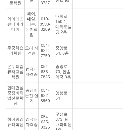
허
번길 99
문학원
3737
헤어,
대학로
와이에스
네일,
010-
150-1,
뷰티아카
피부,
8593-
대학로빌
데미
메이크
3209
딩 2층
업
054-
무궁화요
요리 자
중앙로
634-
리학원
격증
54, 3층
7750
온누리컴
054-
중앙로
컴퓨터
퓨터교실
636-
70, 한솔
자격증
학원
7825
약국 3층
현대건설
중장비
054-
중장비직
영봉로
운전 실
632-
업전문학
54
기
8960
원
구성로
054-
청어람컴
컴퓨터
373, 남
635-
퓨터학원
자격증
내과의원
3325
3층