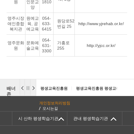
원
인문교
1810
양
영주시장
원예교
054-
원당로52
애인종합
육, 공
633-
http://www.yjrehab.or.kr/
번길 25
복지관
예교육
6415
054-
영주문화
문화예
가흥로
631-
http://yjcc.or.kr/
원
술교육
255
3300
배너
평생교육진흥원
평생교육진흥원 평생교육센터
존
개인정보처리방침
오시는길
시 산하 평생학습기관
관내 평생학습기관