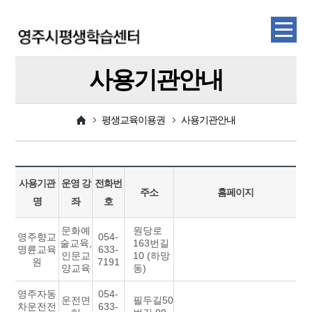
사용기관안내
평생교육이용권
사용기관안내
사용기관
운영 강
전화번
주소
홈페이지
명
좌
호
문화예
원당로
영주향교
054-
술교육,
163번길
명륜교육
633-
인문교
10 (하망
원
7191
양교육
동)
영주자동
054-
운전면
필두길50
차운전전
633-