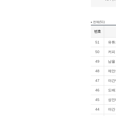
전체(51)
번호
51
유튜
50
커피
49
남을
48
제안
47
야간
46
도배
45
성인
44
야간