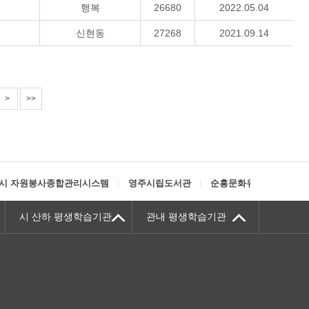
행복
26680
2022.05.04
신현동
27268
2021.09.14
>
>>
시 자원봉사종합관리시스템
영주시립도서관
순흥문화유적권
정
시 산하 평생학습기관
관내 평생학습기관