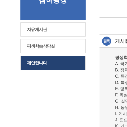
참여광장
자유게시판
게시
평생학습상담실
평생학
제안합니다
A. 
B. 
C. 
D. 
E. 
F. 
G. 
H. 
I. 
J. 
K. 