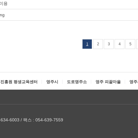
미용
ong
1
2
3
4
5
진흥원 평생교육센터
영주시
도로명주소
영주 피끝마을
영주
634-6003 / 팩스 : 054-639-7559