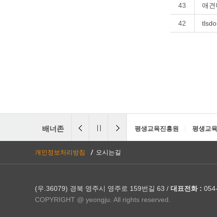
43
애견
42
tlsd
배너존
평생교육진흥원
평생교육
개인정보처리방침
오시는길
(우.36079) 경북 영주시 영주로 159번길 63 /
대표전화 :
054-
COPYRIGHT @ yeongju. All rights reserved.