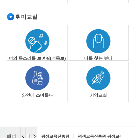
취미교실
너의 목소리를 보여줘(너목보)
나를 찾는 뷰티
와인에 스며들다
기악교실
배너
평생교육진흥원
평생교육진흥원 평생교육센터
영주시
도