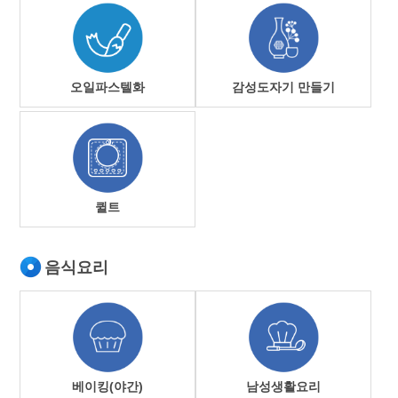
오일파스텔화
감성도자기 만들기
퀼트
음식요리
베이킹(야간)
남성생활요리