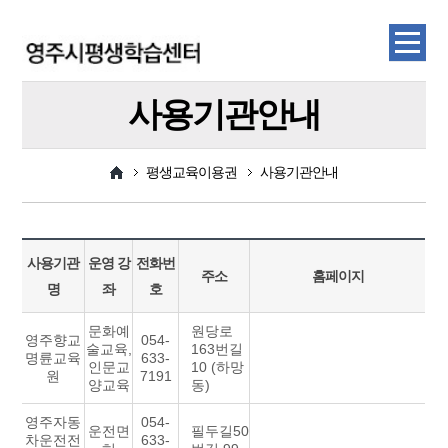
사용기관안내
평생교육이용권
사용기관안내
사용기관
운영 강
전화번
주소
홈페이지
명
좌
호
문화예
원당로
영주향교
054-
술교육,
163번길
명륜교육
633-
인문교
10 (하망
원
7191
양교육
동)
영주자동
054-
운전면
필두길50
차운전전
633-