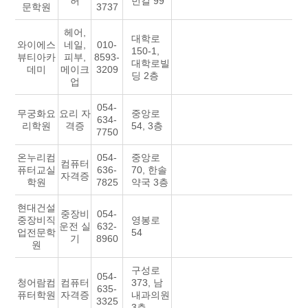
허
번길 99
문학원
3737
헤어,
대학로
와이에스
네일,
010-
150-1,
뷰티아카
피부,
8593-
대학로빌
데미
메이크
3209
딩 2층
업
054-
무궁화요
요리 자
중앙로
634-
리학원
격증
54, 3층
7750
온누리컴
054-
중앙로
컴퓨터
퓨터교실
636-
70, 한솔
자격증
학원
7825
약국 3층
현대건설
중장비
054-
중장비직
영봉로
운전 실
632-
업전문학
54
기
8960
원
구성로
054-
청어람컴
컴퓨터
373, 남
635-
퓨터학원
자격증
내과의원
3325
3층