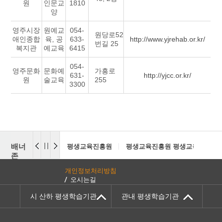
원
인문교
1810
양
영주시장
원예교
054-
원당로52
애인종합
육, 공
633-
http://www.yjrehab.or.kr/
번길 25
복지관
예교육
6415
054-
영주문화
문화예
가흥로
631-
http://yjcc.or.kr/
원
술교육
255
3300
배너
평생교육진흥원
평생교육진흥원 평생교육센터
존
개인정보처리방침
오시는길
시 산하 평생학습기관
관내 평생학습기관