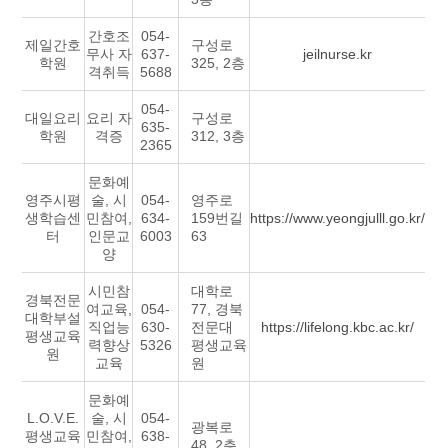
간호조
054-
제일간호
구성로
무사 자
637-
jeilnurse.kr
학원
325, 2층
격취득
5688
054-
대일요리
요리 자
구성로
635-
학원
격증
312, 3층
2365
문화예
영주시평
술, 시
054-
영주로
생학습센
민참여,
634-
159번길
https://www.yeongjulll.go.kr/
터
인문교
6003
63
양
시민참
대학로
경북전문
여교육,
054-
77, 경북
대학부설
직업능
630-
전문대
https://lifelong.kbc.ac.kr/
평생교육
력향상
5326
평생교육
원
교육
원
문화예
L.O.V.E.
술, 시
054-
광복로
평생교육
민참여,
638-
48, 2층